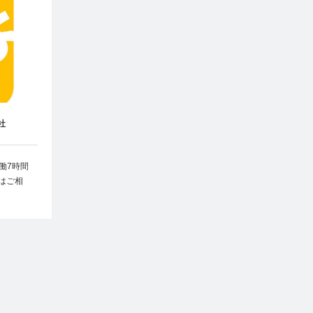
社
実働7時間
はご相